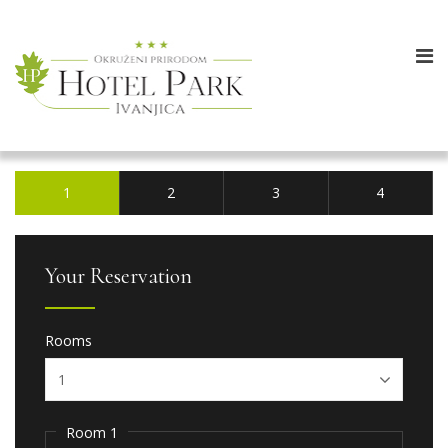
1
2
3
4
Your Reservation
Rooms
Room 1