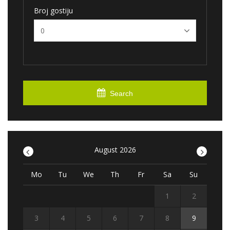
Broj gostiju
Search
<
August 2026
>
Mo
Tu
We
Th
Fr
Sa
Su
1
2
3
4
5
6
7
8
9