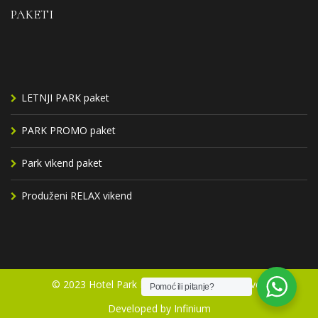
PAKETI
LETNJI PARK paket
PARK PROMO paket
Park vikend paket
Produženi RELAX vikend
© 2023 Hotel Park Ivanjica. All Rights Reserved
Pomoć ili pitanje?
Developed by Infinium