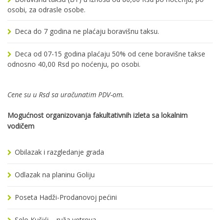
osobi, za odrasle osobe.
Deca do 7 godina ne plaćaju boravišnu taksu.
Deca od 07-15 godina plaćaju 50% od cene boravišne takse
odnosno 40,00 Rsd po noćenju, po osobi.
Cene su u Rsd sa uračunatim PDV-om.
Mogućnost organizovanja fakultativnih izleta sa lokalnim
vodičem
Obilazak i razgledanje grada
Odlazak na planinu Goliju
Poseta Hadži-Prodanovoj pećini
Selo Kušići – ruža vetrova