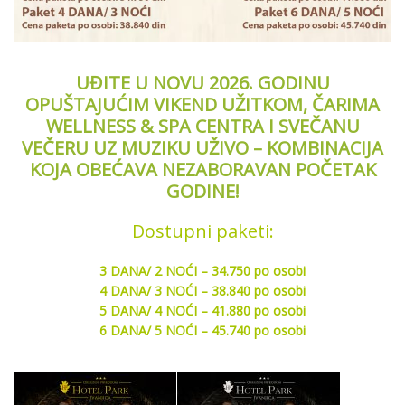
UĐITE U NOVU 2026. GODINU
OPUŠTAJUĆIM VIKEND UŽITKOM, ČARIMA
WELLNESS & SPA CENTRA I SVEČANU
VEČERU UZ MUZIKU UŽIVO – KOMBINACIJA
KOJA OBEĆAVA NEZABORAVAN POČETAK
GODINE!
Dostupni paketi:
3 DANA/ 2 NOĆI – 34.750 po osobi
4 DANA/ 3 NOĆI – 38.840 po osobi
5 DANA/ 4 NOĆI – 41.880 po osobi
6 DANA/ 5 NOĆI – 45.740 po osobi