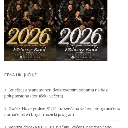
CENA UKLJUČUJE:
Smeštaj u standardnim dvokrevetnim sobama na bazi
polupansiona (doručak i večera)
Doček Nove godine 31.12. uz svečanu večeru, neograničeno
domaće piće i bogat muzički program
Repriza dočeka 01.01. uz svečanu večeru, neograničeno