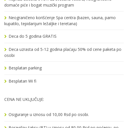
domaće piće i bogat muzički program
Neograničeno korišćenje Spa centra (bazen, sauna, parno
kupatilo, tepidarijum ležaljke i teretana)
Deca do 5 godina GRATIS
Deca uzrasta od 5-12 godina plaćaju 50% od cene paketa po
osobi
Besplatan parking
Besplatan Wi fi
CENA NE UKLJUČUJE:
Osiguranje u iznosu od 10,00 Rsd po osobi.
Boravišnu taksu (BT) u iznosu od 80,00 Rsd po noćenju, po